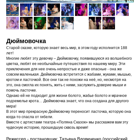
Дюймовочка
Старой сказке, которую знает весь мир, в этом году исполнится 188
лет!
Многие любят эту девочку – Дюймовочку, появившуюся из волшебного
цветка, любят ее необычайные путешествия по нашему миру. Эти
приключения для нее очень непростые и даже опасные - она же
совсем маленькая. Дюймовочка встретится с жабами, жуками, мышью,
кротом и ласточкой. Все они так не похожи на неё, но, несмотря на
это, она смогла их понять, жить с ними, заслужить доверие мыши и
помочь ласточке.
Однако ей не подходит для жизни болото, жабье болото и мрачное
подземелье крота… Дюймовочка знает, что она создана для другого
мира!
В этот мир прекрасную Дюймовочку переносит ласточка, которую она
когда-то спасла от гибели.
Вместе с артистами театра «Поляна Сказок» мы расскажем вам эту
чудесную историю, прошедшую сквозь время!
Режиссер - постановщик: Татьяна Вдовиченко (российский